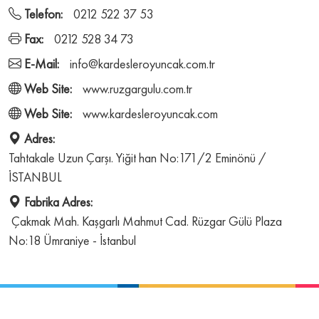
Telefon:
0212 522 37 53
Fax:
0212 528 34 73
E-Mail:
info@kardesleroyuncak.com.tr
Web Site:
www.ruzgargulu.com.tr
Web Site:
www.kardesleroyuncak.com
Adres:
Tahtakale Uzun Çarşı. Yiğit han No:171/2 Eminönü /
İSTANBUL
Fabrika Adres:
Çakmak Mah. Kaşgarlı Mahmut Cad. Rüzgar Gülü Plaza
No:18 Ümraniye - İstanbul