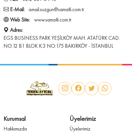
E-Mail:
ismail.suzgun@samatli.com.tr
Web Site:
www.samatli.com.tr
Adres:
EGS BUSINESS PARK YEŞİLKÖY MAH. ATATÜRK CAD.
NO:12 B1 BLOK K:3 NO:175 BAKIRKÖY - İSTANBUL
Kurumsal
Üyelerimiz
Hakkımızda
Üyelerimiz