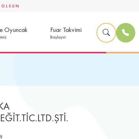
U OLSUN
ve Oyuncak
Fuar Takvimi
imiz
Başlayın
KA
ĞİT.TİC.LTD.ŞTİ.
ış