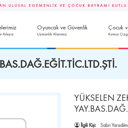
AN ULUSAL EGEMENLİK VE ÇOCUK BAYRAMI KUTL
lerimiz
Oyuncak ve Güvenlik
Çocuk 
ir Aileyiz
Uzmanlık Alanımız
Kırmızı Çizg
AS.DAĞ.EĞİT.TİC.LTD.ŞTİ.
YÜKSELEN ZE
YAY.BAS.DAĞ.E
İlgili Kişi:
Sabri Yaradılm