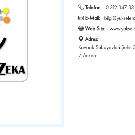
Telefon:
0 312 347 33
E-Mail:
bilgi@yuksele
Web Site:
www.yuksel
Adres:
Kavacık Subayevleri Şehit
/ Ankara